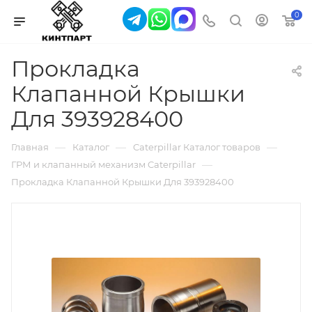
0
Прокладка
Клапанной Крышки
Для 393928400
—
—
—
Главная
Каталог
Caterpillar Каталог товаров
—
ГРМ и клапанный механизм Caterpillar
Прокладка Клапанной Крышки Для 393928400