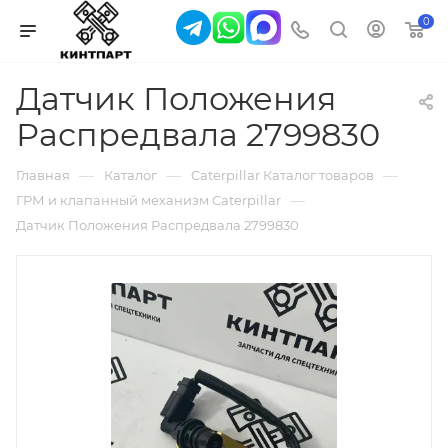
0
Датчик Положения
Распредвала 2799830
—
—
—
Главная
Каталог
Caterpillar Каталог товаров
—
ГРМ и клапанный механизм Caterpillar
Датчик Положения Распредвала 2799830