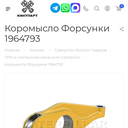
0
Коромысло Форсунки
1964793
—
—
—
Главная
Каталог
Caterpillar Каталог товаров
—
ГРМ и клапанный механизм Caterpillar
Коромысло Форсунки 1964793