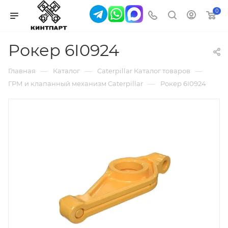
0
Рокер 6I0924
—
—
—
Главная
Каталог
Caterpillar Каталог товаров
—
ГРМ и клапанный механизм Caterpillar
Рокер 6I0924