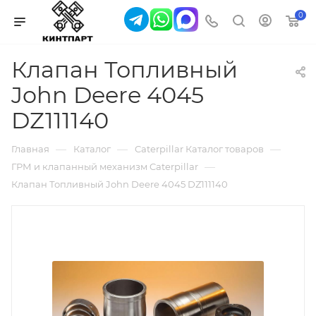
0
Клапан Топливный
John Deere 4045
DZ111140
—
—
—
Главная
Каталог
Caterpillar Каталог товаров
—
ГРМ и клапанный механизм Caterpillar
Клапан Топливный John Deere 4045 DZ111140