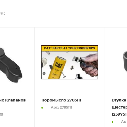
я:
ых Клапанов
Коромысло 2785111
Втулка
Шесте
Арт.: 2785111
1259751
09
Арт