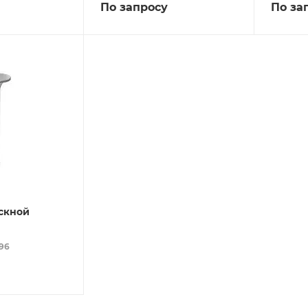
По запросу
По за
скной
496