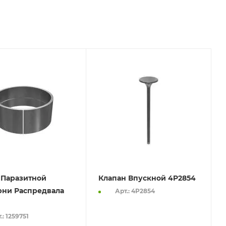
 Паразитной
Клапан Впускной 4P2854
рни Распредвала
Арт.: 4P2854
.: 1259751