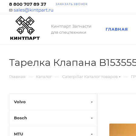
8 800 707 89 37
ЗАКАЗАТЬ ЗВОНОК
sales@kintpart.ru
Кинтпарт. Запчасти
ГЛАВНАЯ
для спецтехники
Тарелка Клапана B15355
—
—
—
Главная
Каталог
Caterpillar Каталог товаров
ГР
Volvo
Bosch
MTU