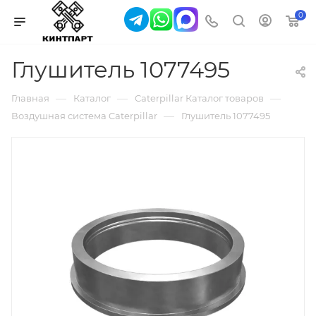
0
Глушитель 1077495
—
—
—
Главная
Каталог
Caterpillar Каталог товаров
—
Воздушная система Caterpillar
Глушитель 1077495