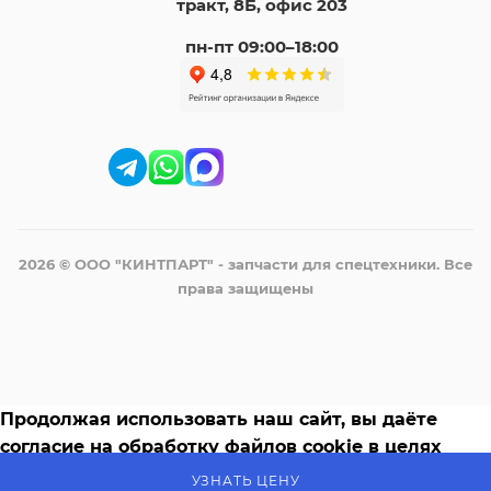
тракт, 8Б, офис 203
пн-пт 09:00–18:00
2026 © ООО "КИНТПАРТ" - запчасти для спецтехники. Все
права защищены
Продолжая использовать наш сайт, вы даёте
согласие на обработку файлов cookie в целях
функционирования сайта и сбора статистики в
УЗНАТЬ ЦЕНУ