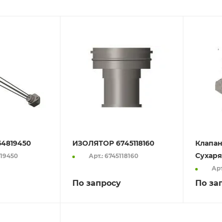
54819450
ИЗОЛЯТОР 6745118160
Клапан
Сухаря
819450
Арт.: 6745118160
Арт
По запросу
По за