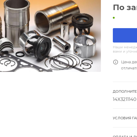
По з
Наши менедж
вами и уточн
Цена де
отличат
ДОПОЛНИТЕ
14X3211140
УСЛОВИЯ Г
ОПЛАТА И Д