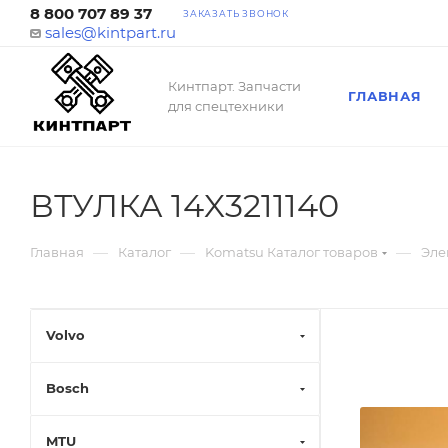
8 800 707 89 37
ЗАКАЗАТЬ ЗВОНОК
sales@kintpart.ru
Кинтпарт. Запчасти
ГЛАВНАЯ
для спецтехники
ВТУЛКА 14X3211140
—
—
—
Главная
Каталог
Komatsu Каталог товаров
Эле
Volvo
Bosch
MTU