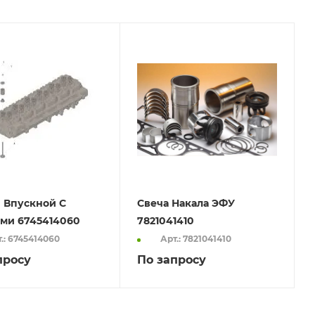
 Впускной С
Свеча Накала ЭФУ
ми 6745414060
7821041410
.: 6745414060
Арт.: 7821041410
просу
По запросу