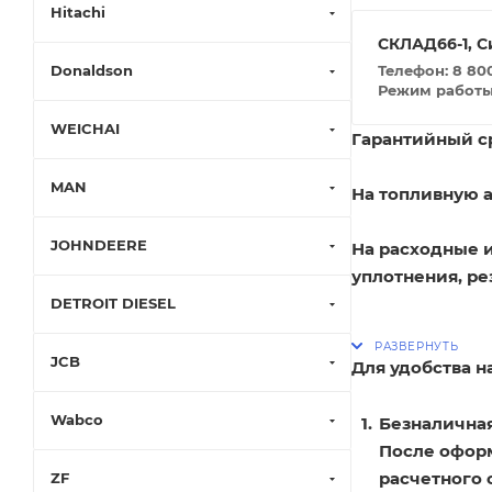
Hitachi
СКЛАД66-1, С
Телефон: 8 800
Donaldson
Режим работы: 
WEICHAI
Гарантийный ср
MAN
На топливную а
JOHNDEERE
На расходные 
уплотнения, ре
DETROIT DIESEL
JCB
Для удобства 
Wabco
Безналичная
После оформ
расчетного 
ZF