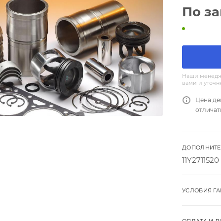
По з
Наши менедж
вами и уточн
Цена де
отличат
ДОПОЛНИТЕ
11Y2711520
УСЛОВИЯ Г
ОПЛАТА И Д