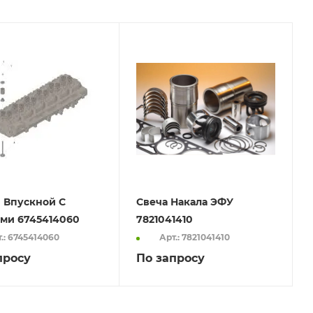
 Впускной С
Свеча Накала ЭФУ
ми 6745414060
7821041410
.: 6745414060
Арт.: 7821041410
просу
По запросу