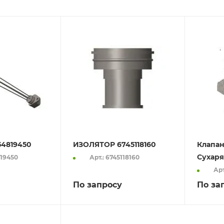
54819450
ИЗОЛЯТОР 6745118160
Клапан
Сухаря
819450
Арт.: 6745118160
Арт
По запросу
По за