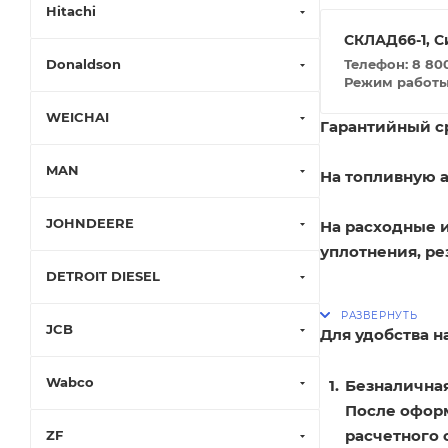
Hitachi
СКЛАД66-1, С
Телефон: 8 800
Donaldson
Режим работы: 
WEICHAI
Гарантийный ср
MAN
На топливную а
JOHNDEERE
На расходные 
уплотнения, ре
DETROIT DIESEL
JCB
Для удобства 
Wabco
Безналичная
После оформ
расчетного 
ZF