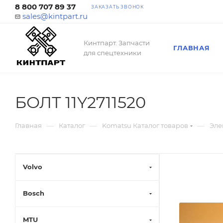
8 800 707 89 37
ЗАКАЗАТЬ ЗВОНОК
sales@kintpart.ru
Кинтпарт. Запчасти
ГЛАВНАЯ
для спецтехники
БОЛТ 11Y2711520
—
—
—
Главная
Каталог
Komatsu Каталог товаров
Эле
Volvo
Bosch
MTU