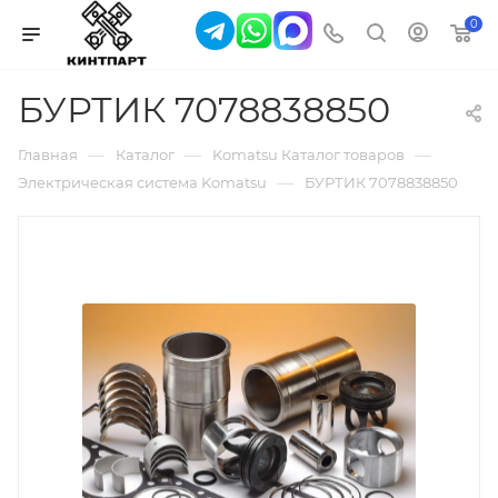
0
БУРТИК 7078838850
—
—
—
Главная
Каталог
Komatsu Каталог товаров
—
Электрическая система Komatsu
БУРТИК 7078838850