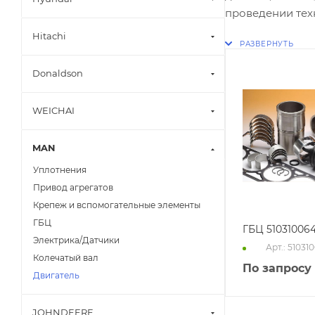
проведении тех
Hitachi
Donaldson
WEICHAI
MAN
Уплотнения
Привод агрегатов
Крепеж и вспомогательные элементы
ГБЦ
ГБЦ 51031006
Электрика/Датчики
Арт.: 51031
Колечатый вал
По запросу
Двигатель
JOHNDEERE