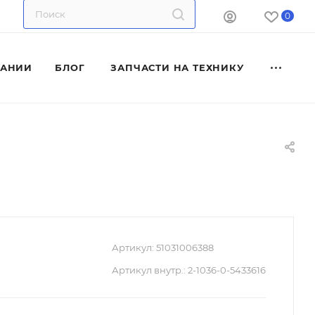
0
ПАНИИ
БЛОГ
ЗАПЧАСТИ НА ТЕХНИКУ
Артикул:
51031006388
Артикул внутр.:
2-1036-0-5433616