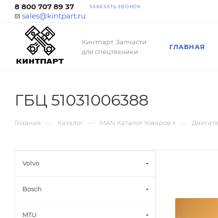
8 800 707 89 37
ЗАКАЗАТЬ ЗВОНОК
sales@kintpart.ru
Кинтпарт. Запчасти
ГЛАВНАЯ
для спецтехники
ГБЦ 51031006388
—
—
—
Главная
Каталог
MAN Каталог товаров
Двигат
Volvo
Bosch
MTU