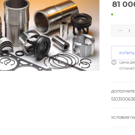
81 00
КУПИТЬ
Цена де
отличат
ДОПОЛНИТЕ
510310063
УСЛОВИЯ Г