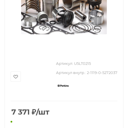
Артикул:
U5LT0215
Артикул внутр.:
2-1119-0-5272037
7 371
₽
/шт