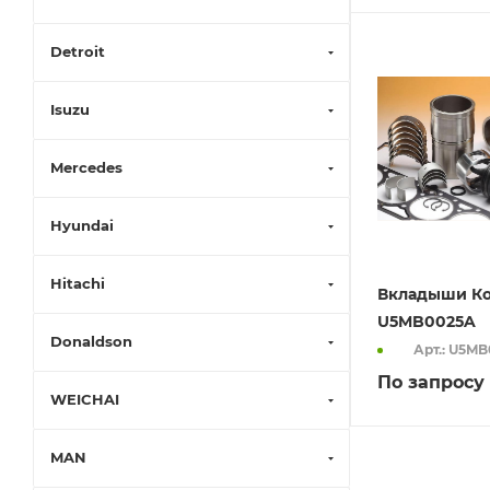
Detroit
Isuzu
Mercedes
Hyundai
Hitachi
Вкладыши Ко
U5MB0025A
Donaldson
Арт.: U5M
По запросу
WEICHAI
MAN