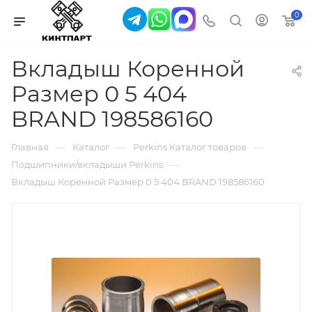
0
Вкладыш Коренной
Размер 0 5 404
BRAND 198586160
—
—
—
Главная
Каталог
Perkins Каталог товаров
—
Подшипники/вкладыши Perkins
Вкладыш Коренной Размер 0 5 404 BRAND 198586160