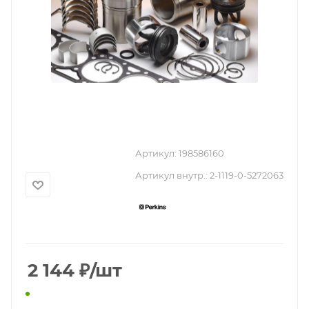
Артикул:
198586160
Артикул внутр.:
2-1119-0-5272063
2 144
₽
/шт