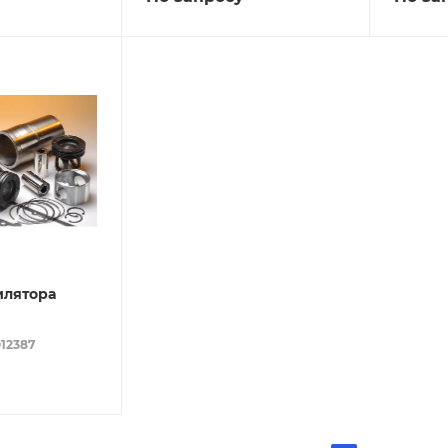
илятора
012387