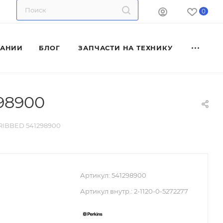
0
ПАНИИ
БЛОГ
ЗАПЧАСТИ НА ТЕХНИКУ
98900
RIBBED 541298900
Артикул:
541298900
Артикул внутр.:
2-1120-0-5272277