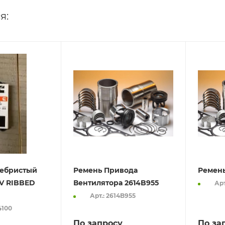
я:
ебристый
Ремень Привода
Ремень
 V RIBBED
Вентилятора 2614B955
Арт
Арт.: 2614B955
4100
По запросу
По за