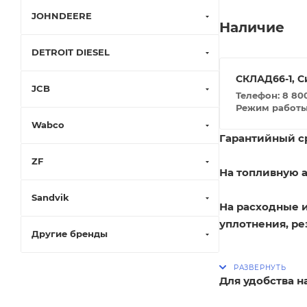
JOHNDEERE
Наличие
DETROIT DIESEL
СКЛАД66-1, С
JCB
Телефон: 8 800
Режим работы: 
Wabco
Гарантийный ср
ZF
На топливную а
Sandvik
На расходные 
уплотнения, ре
Другие бренды
Для удобства 