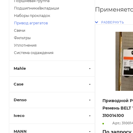
Поршневая группа
Применяетс
Подшипники/вкладыши
Наборы прокладок
Привод агрегатов
Свечи
Фильтры
Уплотнения
Система охдаждения
Mahle
Case
Denso
Приводной Р
Ремень BELT
310014100
Iveco
Арт.: 31001
MANN
По запросу