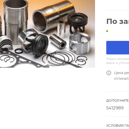
По з
Наши менедж
вами и уточн
Цена де
отличат
ДОПОЛНИТЕ
5412989
УСЛОВИЯ Г