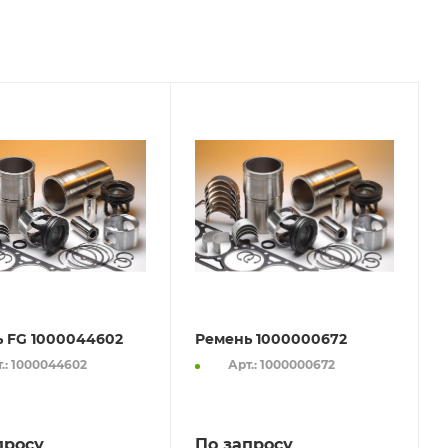
 FG 1000044602
Ремень 1000000672
.: 1000044602
Арт.: 1000000672
просу
По запросу