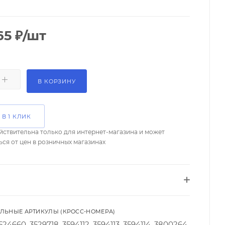
65
₽
/шт
В КОРЗИНУ
 В 1 КЛИК
йствительна только для интернет-магазина и может
ься от цен в розничных магазинах
ЛЬНЫЕ АРТИКУЛЫ (КРОСС-НОМЕРА)
524660, 3529718, 3594112, 3594113, 3594114, 3800264,