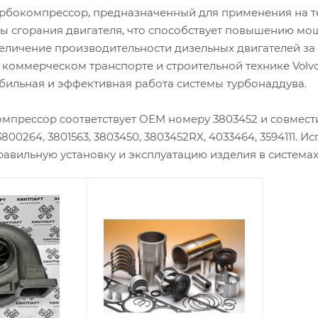
турбокомпрессор, предназначенный для применения на те
ры сгорания двигателя, что способствует повышению мо
величение производительности дизельных двигателей за
 коммерческом транспорте и строительной технике Volv
бильная и эффективная работа системы турбонаддува.
прессор соответствует OEM номеру 3803452 и совместим с
4, 3800264, 3801563, 3803450, 3803452RX, 4033464, 359411
авильную установку и эксплуатацию изделия в системах 