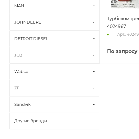
MAN
Турбокомпре
JOHNDEERE
4024967
Арт.: 4024
DETROIT DIESEL
По запросу
JCB
Wabco
ZF
Sandvik
Другие бренды