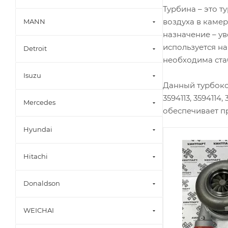
Турбина – это 
воздуха в каме
MANN
назначение – у
используется на
Detroit
необходима ста
Isuzu
Данный турбоком
3594113, 359411
Mercedes
обеспечивает пр
Hyundai
Hitachi
Donaldson
WEICHAI