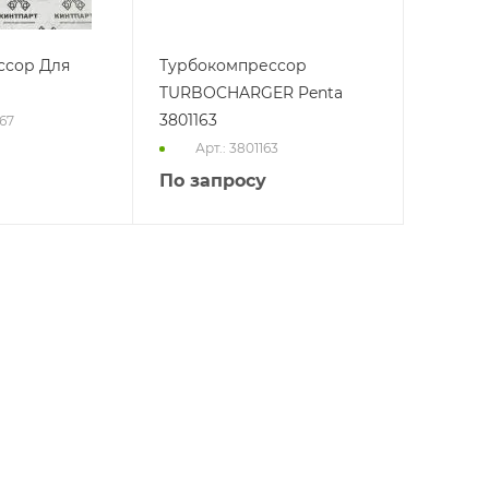
ссор Для
Турбокомпрессор
TURBOCHARGER Penta
3801163
967
Арт.: 3801163
По запросу